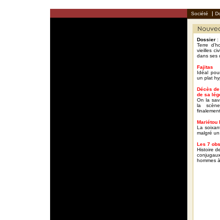
Société
Do
Dossier
:
Terre d’ho
vieilles c
dans ses d
Fajitas
Idéal pour
un plat hy
Décès de 
de sa lé
On la sava
la scèn
finalement 
Mariétou 
La soixant
malgré un
Les 7 obs
Histoire 
conjugaux 
hommes à 