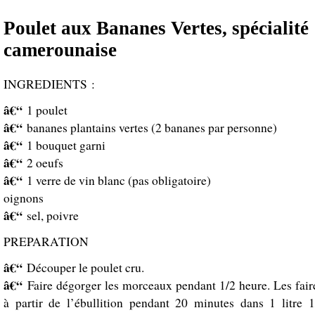
Poulet aux Bananes Vertes, spécialité
camerounaise
INGREDIENTS :
â€“
1 poulet
â€“
bananes plantains vertes (2 bananes par personne)
â€“
1 bouquet garni
â€“
2 oeufs
â€“
1 verre de vin blanc (pas obligatoire)
oignons
â€“
sel, poivre
PREPARATION
â€“
Découper le poulet cru.
â€“
Faire dégorger les morceaux pendant 1/2 heure. Les faire
à partir de l’ébullition pendant 20 minutes dans 1 litre 