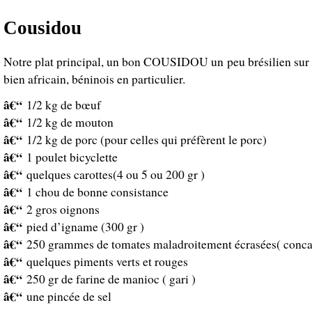
Cousidou
Notre plat principal, un bon COUSIDOU un peu brésilien sur 
bien africain, béninois en particulier.
â€“
1/2 kg de bœuf
â€“
1/2 kg de mouton
â€“
1/2 kg de porc (pour celles qui préfèrent le porc)
â€“
1 poulet bicyclette
â€“
quelques carottes(4 ou 5 ou 200 gr )
â€“
1 chou de bonne consistance
â€“
2 gros oignons
â€“
pied d’igname (300 gr )
â€“
250 grammes de tomates maladroitement écrasées( conca
â€“
quelques piments verts et rouges
â€“
250 gr de farine de manioc ( gari )
â€“
une pincée de sel