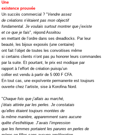
Une
existence prouvée
Un succès commercial ? "
Vendre assez
de créations n’étaient pas mon objectif
fondamental. Je voulais surtout montrer que j’existe
et ce que je fais
", répond Assétou
en mettant de l’ordre dans ses dreadlocks. Par leur
beauté, les bijoux exposés (une centaine)
ont fait l’objet de toutes les convoitises même
si certains clients n’ont pas pu honorer leurs commandes
par la suite. Et pourtant, le prix est modique par
rapport à l’effort de création puisqu’un
collier est vendu à partir de 5 000 F CFA.
En tout cas, une expo/vente permanente est toujours
ouverte chez l’artiste, sise à Korofina Nord.
"
Chaque fois que j’allais au marché,
j’étais attirée par les perles. Je constatais
qu’elles étaient toujours montées de
la même manière, apparemment sans aucune
quête d’esthétique. J’avais l’impression
que les femmes portaient les parures en perles de
mères en filles sans aucune amélioration