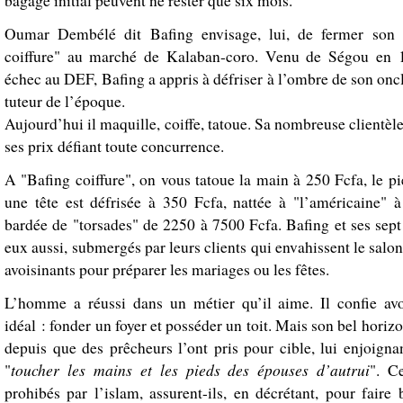
bagage initial peuvent ne rester que six mois.
Oumar Dembélé dit Bafing envisage, lui, de fermer son 
coiffure" au marché de Kalaban-coro. Venu de Ségou en 
échec au DEF, Bafing a appris à défriser à l’ombre de son oncl
tuteur de l’époque.
Aujourd’hui il maquille, coiffe, tatoue. Sa nombreuse clientèle 
ses prix défiant toute concurrence.
A "Bafing coiffure", on vous tatoue la main à 250 Fcfa, le p
une tête est défrisée à 350 Fcfa, nattée à "l’américaine" 
bardée de "torsades" de 2250 à 7500 Fcfa. Bafing et ses sept
eux aussi, submergés par leurs clients qui envahissent le salon
avoisinants pour préparer les mariages ou les fêtes.
L’homme a réussi dans un métier qu’il aime. Il confie avo
idéal : fonder un foyer et posséder un toit. Mais son bel horizo
depuis que des prêcheurs l’ont pris pour cible, lui enjoigna
toucher les mains et les pieds des épouses d’autrui
"
". C
prohibés par l’islam, assurent-ils, en décrétant, pour faire