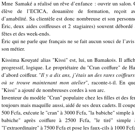
Mme Samaké a réalisé un rêve d’enfance : ouvrir un salon. 
élève de l’ECICA, douanière de formation, reçoit a
d’amabilité. Sa clientèle est donc nombreuse et son personn
Éric, deux aides coiffeuses et 2 stagiaires) souvent débordé 
fêtes et des week-ends.
Éric qui ne parle que français ne se fait aucun souci de l’avis
son métier.
Kissima Kouyaté alias "Kissi" est, lui, un Bamakois. Il affi
progressif, logique. Le propriétaire du "Cran coiffure" de H
Il y a dix ans, j’étais un des rares coiffeur
d’abord coiffeur. "
où se trouve maintenant mon atelier
", raconte-t-il. En qu
"Kissi" a ajouté de nombreuses cordes à son arc.
Inventeur du modèle "Cran" populaire chez les filles et des fe
toujours mais maquille aussi, aidé de ses deux cadets. Il coup
500 Fcfa, exécute le "cran" à 3000 Fcfa, "la babiche" simple à
babiche" après coiffure à 2500 Fcfa, "le tiré" simple
"l’extraordinaire" à 7500 Fcfa et pose les faux-cils à 1000 Fcf