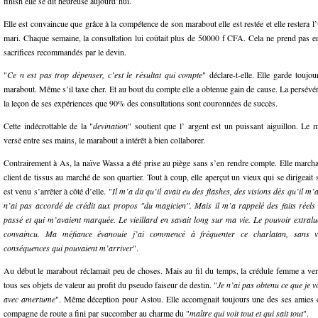
finish elle se dit heureuse aujourd’hui.
Elle est convaincue que grâce à la compétence de son marabout elle est restée et elle restera 
mari. Chaque semaine, la consultation lui coûtait plus de 50000 f CFA. Cela ne prend pas en
sacrifices recommandés par le devin.
"
Ce n est pas trop dépenser, c’est le résultat qui compte
" déclare-t-elle. Elle garde toujo
marabout. Même s’il taxe cher. Et au bout du compte elle a obtenue gain de cause. La persévér
la leçon de ses expériences que 90% des consultations sont couronnées de succès.
Cette indécrottable de la "
devination
" soutient que l’ argent est un puissant aiguillon. Le 
versé entre ses mains, le marabout a intérêt à bien collaborer.
Contrairement à As, la naïve Wassa a été prise au piège sans s’en rendre compte. Elle march
client de tissus au marché de son quartier. Tout à coup, elle aperçut un vieux qui se dirigeait
est venu s’arrêter à côté d’elle. "
Il m’a dit qu’il avait eu des flashes, des visions dès qu’il m
n’ai pas accordé de crédit aux propos "du magicien". Mais il m’a rappelé des faits réels 
passé et qui m’avaient marquée. Le vieillard en savait long sur ma vie. Le pouvoir extra
convaincu. Ma méfiance évanouie j’ai commencé à fréquenter ce charlatan, sans 
conséquences qui pouvaient m’arriver
".
Au début le marabout réclamait peu de choses. Mais au fil du temps, la crédule femme a ven
tous ses objets de valeur au profit du pseudo faiseur de destin. "
Je n’ai pas obtenu ce que je 
avec amertume
". Même déception pour Astou. Elle accomgnait toujours une des ses amies c
compagne de route a fini par succomber au charme du "
maître qui voit tout et qui sait tout
".