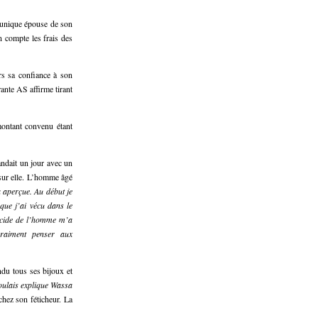
l’unique épouse de son
 compte les frais des
urs sa confiance à son
ante AS affirme tirant
montant convenu étant
andait un jour avec un
 sur elle. L’homme âgé
’a aperçue. Au début je
que j’ai vécu dans le
lucide de l’homme m’a
vraiment penser aux
du tous ses bijoux et
voulais explique Wassa
hez son féticheur. La