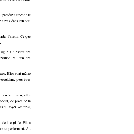
t paradoxalement elle
e stress dans leur vie,
nder l’avenir. Ce que
.
ogue à l’Institut des
rstition est l’un des
vaces. Elles sont même
’occultisme pour êtres
 peu leur vécu, elles
social, de pivot de la
res du foyer. Au final,
de la capitale. Elle a
rabout performant. Au