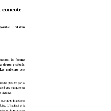
t concote
possible. Il est donc
aysannes, les femmes
des doutes profonds.
 Les maliennes sont
Toutes passent par là,
inte d’être marquée par
t victimes.
ns que nous imaginons
ire. L’habileté et la
éfastes ou le provoquer