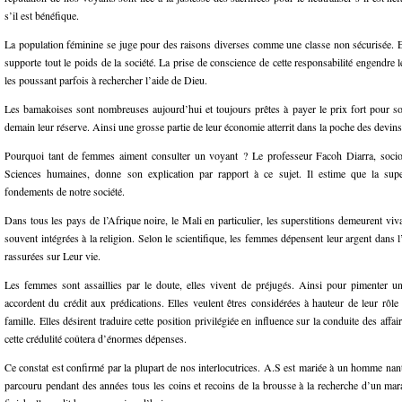
s’il est bénéfique.
La population féminine se juge pour des raisons diverses comme une classe non sécurisée. E
supporte tout le poids de la société. La prise de conscience de cette responsabilité engendre l
les poussant parfois à rechercher l’aide de Dieu.
Les bamakoises sont nombreuses aujourd’hui et toujours prêtes à payer le prix fort pour so
demain leur réserve. Ainsi une grosse partie de leur économie atterrit dans la poche des devins
Pourquoi tant de femmes aiment consulter un voyant ? Le professeur Facoh Diarra, sociol
Sciences humaines, donne son explication par rapport à ce sujet. Il estime que la supe
fondements de notre société.
Dans tous les pays de l’Afrique noire, le Mali en particulier, les superstitions demeurent vi
souvent intégrées à la religion. Selon le scientifique, les femmes dépensent leur argent dans l
rassurées sur Leur vie.
Les femmes sont assaillies par le doute, elles vivent de préjugés. Ainsi pour pimenter un
accordent du crédit aux prédications. Elles veulent êtres considérées à hauteur de leur rôle 
famille. Elles désirent traduire cette position privilégiée en influence sur la conduite des affai
cette crédulité coûtera d’énormes dépenses.
Ce constat est confirmé par la plupart de nos interlocutrices. A.S est mariée à un homme nanti 
parcouru pendant des années tous les coins et recoins de la brousse à la recherche d’un ma