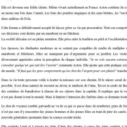
Elle est devenue une fidèle cliente. Même vivant actuellement en France Astou continue de c
au moins une fois dans l’année. Les frais des poudres magiques et des eaux bénites, les "
nach
deux millions de Fcfa.
Cette femme a définitivement accepté de laisser gérer sa vie par procuration. Tout son comport
ses décisions sont dictées par un marabout ou un féticheur.
La société africaine est en pleine mutation. Elle prise entre la tradition en péril et l’occidentalis
Les épouses, les étudiantes modernes ne se sentent pas coupables de rendre de multiples vi
marabouts et féticheurs. Elles ne manquent pas d’arguments pour se justifier. Les visit
diversement appréciées selon la perception de chaque individu. "
Je ne vois aucune extrava
consulter quelqu’un qui sait lire l’avenir
" commente Astou. Elle ajoute que cette pratique exi
du monde. "
Il faut que les gens comprennent qu’on cherche l’argent pour son plaisir
" tranche
Dans la vie toute personne veille à écarter la nuisance sur son chemin. Et le mieux serait de l
possible. Il est donc naturel de recourir au devin, le médecin de l’âme. Tel est le credo de Ba
des centaines de bamakoises à chacun de ses séjours dans la capitale. Il explique que la v
n’est pas donné à tout le monde. Mais il déplore l’intrusion des farfelus dans ce domaine ésot
Le don de voyance semble galvaudé au vu de ce qui se passe dans de nombreux grins de femm
n’est pas rare d’y rencontrer des jeunes hommes et des jeunes filles en train de jeter les cauris
nouvelle génération spontanée dans la science occulte triche.
Elle exploite à tort et à travers les états d’âme des clientes à cause des gains soutirés à 