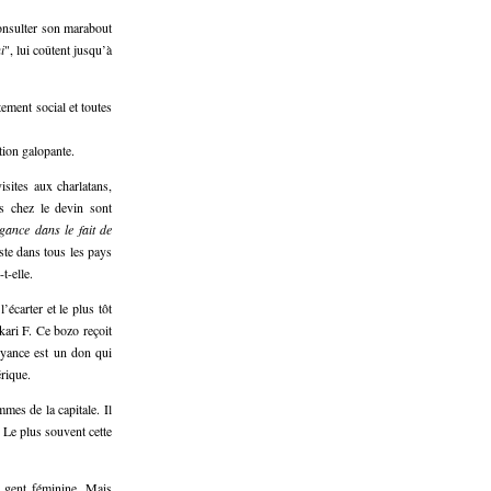
onsulter son marabout
i
", lui coûtent jusqu’à
ement social et toutes
ation galopante.
sites aux charlatans,
es chez le devin sont
gance dans le fait de
ste dans tous les pays
-t-elle.
’écarter et le plus tôt
kari F. Ce bozo reçoit
oyance est un don qui
érique.
es de la capitale. Il
. Le plus souvent cette
la gent féminine. Mais