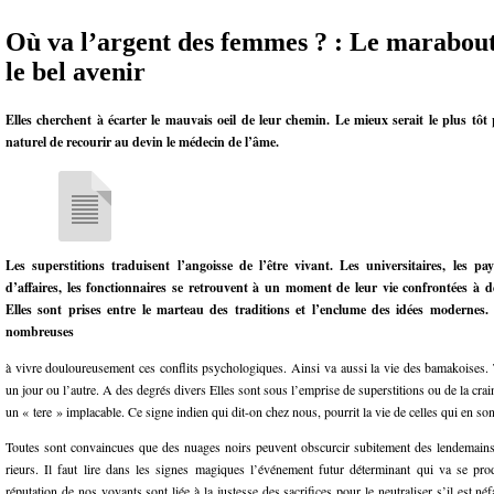
Où va l’argent des femmes ? : Le marabou
le bel avenir
Elles cherchent à écarter le mauvais oeil de leur chemin. Le mieux serait le plus tôt 
naturel de recourir au devin le médecin de l’âme.
Les superstitions traduisent l’angoisse de l’être vivant. Les universitaires, les p
d’affaires, les fonctionnaires se retrouvent à un moment de leur vie confrontées à 
Elles sont prises entre le marteau des traditions et l’enclume des idées modernes.
nombreuses
à vivre douloureusement ces conflits psychologiques. Ainsi va aussi la vie des bamakoises. 
un jour ou l’autre. A des degrés divers Elles sont sous l’emprise de superstitions ou de la cra
un « tere » implacable. Ce signe indien qui dit-on chez nous, pourrit la vie de celles qui en son
Toutes sont convaincues que des nuages noirs peuvent obscurcir subitement des lendemai
rieurs. Il faut lire dans les signes magiques l’événement futur déterminant qui va se produ
réputation de nos voyants sont liée à la justesse des sacrifices pour le neutraliser s’il est n