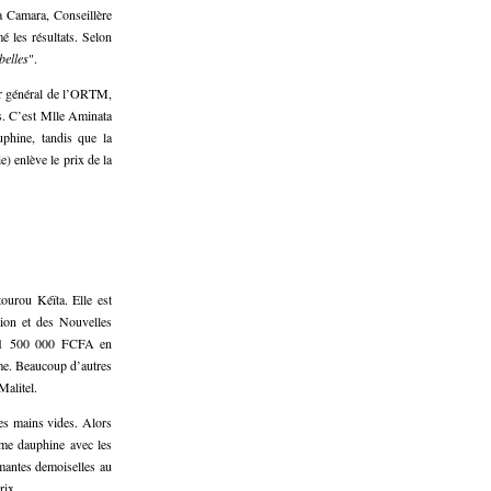
 Camara, Conseillère
é les résultats. Selon
belles
".
ur général de l’ORTM,
s. C’est Mlle Aminata
phine, tandis que la
 enlève le prix de la
urou Kéïta. Elle est
tion et des Nouvelles
u 1 500 000 FCFA en
me. Beaucoup d’autres
Malitel.
les mains vides. Alors
ième dauphine avec les
armantes demoiselles au
rix.