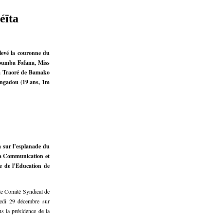
éïta
levé la couronne du
oumba Fofana, Miss
a Traoré de Bamako
iangadou (19 ans, 1m
a sur l’esplanade du
 la Communication et
e de l’Education de
le Comité Syndical de
medi 29 décembre sur
s la présidence de la