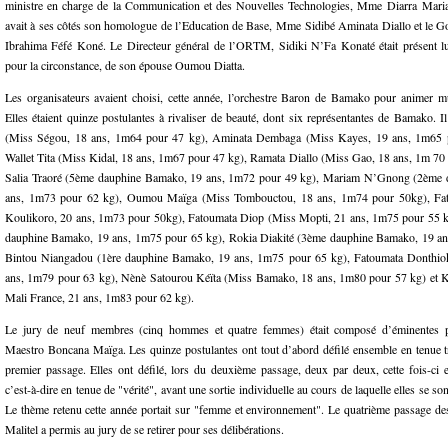
ministre en charge de la Communication et des Nouvelles Technologies, Mme Diarra Maria
avait à ses côtés son homologue de l’Education de Base, Mme Sidibé Aminata Diallo et le Go
Ibrahima Féfé Koné. Le Directeur général de l’ORTM, Sidiki N’Fa Konaté était présent l
pour la circonstance, de son épouse Oumou Diatta.
Les organisateurs avaient choisi, cette année, l’orchestre Baron de Bamako pour animer mu
Elles étaient quinze postulantes à rivaliser de beauté, dont six représentantes de Bamako. I
(Miss Ségou, 18 ans, 1m64 pour 47 kg), Aminata Dembaga (Miss Kayes, 19 ans, 1m65 p
Wallet Tita (Miss Kidal, 18 ans, 1m67 pour 47 kg), Ramata Diallo (Miss Gao, 18 ans, 1m 70
Salia Traoré (5ème dauphine Bamako, 19 ans, 1m72 pour 49 kg), Mariam N’Gnong (2ème
ans, 1m73 pour 62 kg), Oumou Maïga (Miss Tombouctou, 18 ans, 1m74 pour 50kg), Fat
Koulikoro, 20 ans, 1m73 pour 50kg), Fatoumata Diop (Miss Mopti, 21 ans, 1m75 pour 55 k
dauphine Bamako, 19 ans, 1m75 pour 65 kg), Rokia Diakité (3ème dauphine Bamako, 19 an
Bintou Niangadou (1ère dauphine Bamako, 19 ans, 1m75 pour 65 kg), Fatoumata Donthio
ans, 1m79 pour 63 kg), Nènè Satourou Kéïta (Miss Bamako, 18 ans, 1m80 pour 57 kg) et
Mali France, 21 ans, 1m83 pour 62 kg).
Le jury de neuf membres (cinq hommes et quatre femmes) était composé d’éminentes pe
Maestro Boncana Maïga. Les quinze postulantes ont tout d’abord défilé ensemble en tenue tr
premier passage. Elles ont défilé, lors du deuxième passage, deux par deux, cette fois-ci e
c’est-à-dire en tenue de "vérité", avant une sortie individuelle au cours de laquelle elles se so
Le thème retenu cette année portait sur "femme et environnement". Le quatrième passage des
Malitel a permis au jury de se retirer pour ses délibérations.