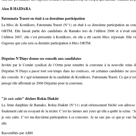
Alou B HAIDARA
Fatoumata Traoré en était à sa deuxième participation
La Miss de Koulikoro, Fatoumata Traoré (N°1) en était à sa deuxième participation au co
ORTM. Elle faisait partie des candidates de Bamako lors de l’édition 2006 et n’avait en
l’édition 2007, elle s’est présentée à Koulikoro, où elle a été sacrée Miss régionale. Elle v
Gageons que cela sera sa dernière participation à Miss ORTM.
Déguène N’Diaye donne ses conseils aux candidates
Invitée par le Comité syndical de l’Ortm pour remettre la couronne à la nouvelle reine d
Déguène N’Diaye a passé tout son temps dans les coulisses, où certaines candidates ne cess
des conseils. Il s’agit notamment de la candidate de Koulikoro, Fatoumata Traoré. Ce qui n’est
puisqu’elle affrontait en 2006 Déguène pour la couronne.
"
Je suis calée
" déclare Rokia Diakité
La 3ème dauphine de Bamako, Rokia Diakité (N°11) avait sérieusement bûché son adresse a
finalement calé en essayant de la réciter. C’est les larmes aux yeux qu’elle a quitté la scène. "J
je suis calée. C’est ma deuxième participation à ce concours. Je ne sais pas ce que je vais fai
elle.
Rassemblés par ABH