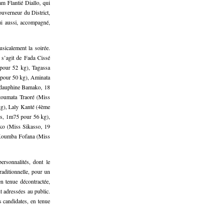
m Flantié Diallo, qui
uverneur du District,
ui aussi, accompagné,
sicalement la soirée.
l s’agit de Fada Cissé
our 52 kg), Tagassa
 pour 50 kg), Aminata
 dauphine Bamako, 18
oumata Traoré (Miss
g), Laly Kanté (4ème
s, 1m75 pour 56 kg),
ko (Miss Sikasso, 19
 Koumba Fofana (Miss
rsonnalités, dont le
aditionnelle, pour un
n tenue décontractée,
nt adressées au public.
 candidates, en tenue