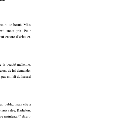
ncours de beauté Miss
levé aucun prix. Pour
ient encore d’échouer.
e la beauté malienne,
aient de lui demander
 pas un fait du hasard
u public, mais elle a
e suis calée. Kadiatou,
re maintenant" dira-t-