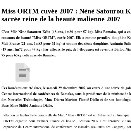
Miss ORTM cuvée 2007 : Nènè Satourou K
sacrée reine de la beauté malienne 2007
C’est Mlle Nènè Satourou Kéïta (18 ans, 1m80 pour 57 kg), Miss Bamako, qui a en
concours de beauté "Miss ORTM", cuvée 2007. Elle a comme première dauphine K
Mali France (21 ans, 1m83 pour 62 kg) et comme deuxième dauphine, Aminata Sali
(19 ans, 1m72 pour 49 kg). Par ailleurs, le prix de l’éloquence est revenu à Bintou N
75 pour 65kg), elle aussi de Bamako.
Ces lauréates ont été élues, le samedi 29 décembre 2007, au cours d’une soirée de gal
Centre international de conférences de Bamako, sous la présidence de la ministre de
des Nouvelles Technologies, Mme Diarra Mariam Flantié Diallo et de son homologu
Base, Mme Sidibé Aminata Diallo.
L’élection de la plus belle demoiselle du Mali, "Miss ORTM" est un événement culturel que 
l’ORTM organise pour terminer l’année en beauté. L’édition 2007 s’est déroulée le sa
l’esplanade du Centre international de conférences de Bamako (ex-Palais des Congrès), sou