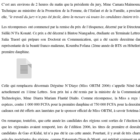
C’est aux environs de 2 heures du matin que la présidente du jury, Mme Camara Maïmouna
Technique au ministère de la Promotion de la Femme, de l’Enfant et de la Famille, a proclam
elle, "
le travail du jury n’a pas été facile, dans la mesure où toutes les candidates étaient très 
Les récompenses ont commencé par la remise du prix de l’éloquence, décerné par le Directe
Sidiki N’Fa Konaté. Ce prix a été décerné à Bintou Niangadou, étudiante en Terminale Lettre
Salia Traoré qui prépare son Doctorat en Communication, qui a été sacrée deuxième dau
représentante de la beauté franco-malienne, Koumba Fofana (2ème année de BTS en Hôtellerie)
première dauphine.
Celle qui remplacera désormais Déguène N’Diaye (Miss ORTM 2006) s’appelle Nènè Sato
actuellement en 11ème Lettres. Son prix lui a été remis par la ministre de la Communica
Technologies, Mme Diarra Mariam Flantié Diallo. Comme récompense, la Miss a reç
espèces, contre 1 000 000 FCFA pour la première dauphine et 750 000 FCFA pour la deuxiè
cadeaux ont été offerts aux lauréates par le sponsor officiel de Miss ORTM, à savoir Sotelma-
On remarque, toutefois, que cette année les candidates des régions sont sorties de l’élection 
que les régionales avaient remporté, lors de l’édition 2006, les titres de première et deux
candidates de Gao et Kidal, tel n’a pas été le cas cette année. Pourtant, il y avait de très ch
sein des postulantes des régions, comme Fatoumata Diop de Mopti, qui méritait vraiment un p