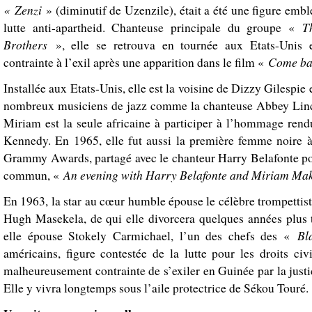
« Zenzi
» (diminutif de Uzenzile), était a été une figure emb
T
lutte anti-apartheid. Chanteuse principale du groupe «
Brothers
», elle se retrouva en tournée aux Etats-Unis 
Come ba
contrainte à l’exil après une apparition dans le film «
Installée aux Etats-Unis, elle est la voisine de Dizzy Gilespie 
nombreux musiciens de jazz comme la chanteuse Abbey Linc
Miriam est la seule africaine à participer à l’hommage rend
Kennedy. En 1965, elle fut aussi la première femme noire 
Grammy Awards, partagé avec le chanteur Harry Belafonte po
An evening with Harry Belafonte and Miriam Ma
commun, «
En 1963, la star au cœur humble épouse le célèbre trompettis
Hugh Masekela, de qui elle divorcera quelques années plus 
Bl
elle épouse Stokely Carmichael, l’un des chefs des «
américains, figure contestée de la lutte pour les droits civ
malheureusement contrainte de s’exiler en Guinée par la just
Elle y vivra longtemps sous l’aile protectrice de Sékou Touré.