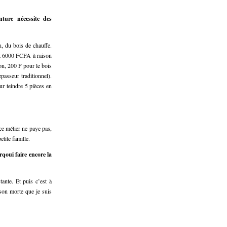
ture nécessite des
n, du bois de chauffe.
it 6000 FCFA à raison
on, 200 F pour le bois
passeur traditionnel).
ur teindre 5 pièces en
ce métier ne paye pas,
etite famille.
qoui faire encore la
tante. Et puis c’est à
ison morte que je suis