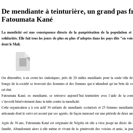
De mendiante à teinturière, un grand pas f
Fatoumata Kané
La mendicité est une conséquence directe de la paupérisation de la population et d
solidarités. Elle fait tous les jours de plus en plus d’adeptes dans les pays dits "en v
dont le Mali.
On dénombre, à en croire les statistiques, près de 20 milles mendiants pour la seule ville 
frange de la société se trouvent des hommes et des femmes qui n’attendent qu’un brin de sol
cet état.
Fatoumata Kané, ex mendiante, se retrouve aujourd’hui teinturière avec l’aide de la 
s’investit bénévolement dans la lutte contre la mendicité.
Cette organisation a à son actif 30 enfants de mendiants scolarisés et 25 femmes mendiante
artisanale dont le suivi est assuré par ses agents, de façon mensuel sur une période de deux an
Agée de 30 ans, Fatoumata Kané est originaire de Négéla où elle a vécu jusqu’au décès du
famille. Abandonnée alors à elle même et vivant de la générosité des voisins et amis, la jeu