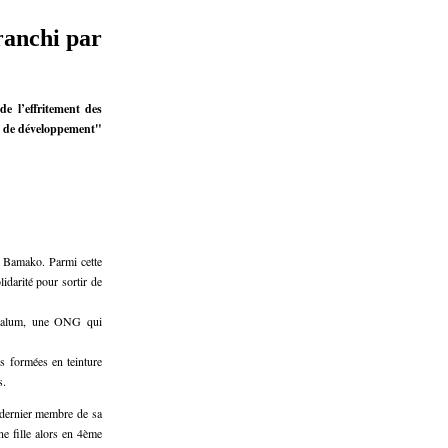
ranchi par
e l’effritement des
oie de développement"
de Bamako. Parmi cette
idarité pour sortir de
comalum, une ONG qui
s formées en teinture
s.
 dernier membre de sa
ne fille alors en 4ème