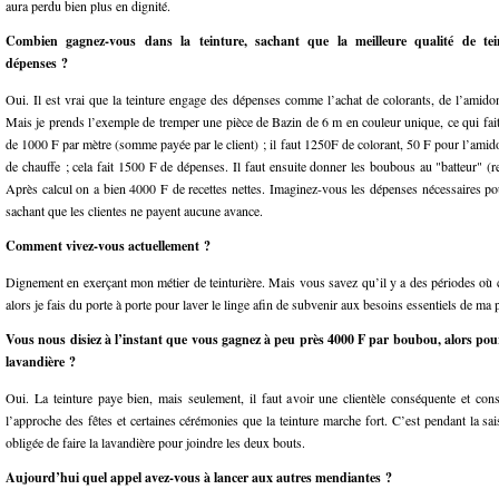
aura perdu bien plus en dignité.
Combien gagnez-vous dans la teinture, sachant que la meilleure qualité de tein
dépenses ?
Oui. Il est vrai que la teinture engage des dépenses comme l’achat de colorants, de l’amido
Mais je prends l’exemple de tremper une pièce de Bazin de 6 m en couleur unique, ce qui fa
de 1000 F par mètre (somme payée par le client) ; il faut 1250F de colorant, 50 F pour l’amid
de chauffe ; cela fait 1500 F de dépenses. Il faut ensuite donner les boubous au "batteur" (re
Après calcul on a bien 4000 F de recettes nettes. Imaginez-vous les dépenses nécessaires po
sachant que les clientes ne payent aucune avance.
Comment vivez-vous actuellement ?
Dignement en exerçant mon métier de teinturière. Mais vous savez qu’il y a des périodes où 
alors je fais du porte à porte pour laver le linge afin de subvenir aux besoins essentiels de ma p
Vous nous disiez à l’instant que vous gagnez à peu près 4000 F par boubou, alors pour
lavandière ?
Oui. La teinture paye bien, mais seulement, il faut avoir une clientèle conséquente et cons
l’approche des fêtes et certaines cérémonies que la teinture marche fort. C’est pendant la sa
obligée de faire la lavandière pour joindre les deux bouts.
Aujourd’hui quel appel avez-vous à lancer aux autres mendiantes ?