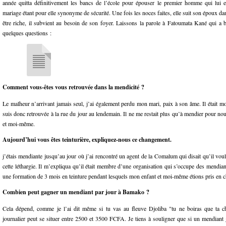
année quitta définitivement les bancs de l’école pour épouser le premier homme qui lui 
mariage étant pour elle synonyme de sécurité. Une fois les noces faites, elle suit son époux dan
être riche, il subvient au besoin de son foyer. Laissons la parole à Fatoumata Kané qui a 
quelques questions :
Comment vous-êtes vous retrouvée dans la mendicité ?
Le malheur n’arrivant jamais seul, j’ai également perdu mon mari, paix à son âme. Il était m
suis donc retrouvée à la rue du jour au lendemain. Il ne me restait plus qu’à mendier pour no
et moi-même.
Aujourd’hui vous êtes teinturière, expliquez-nous ce changement.
j’étais mendiante jusqu’au jour où j’ai rencontré un agent de la Comalum qui disait qu’il voula
cette léthargie. Il m’expliqua qu’il était membre d’une organisation qui s’occupe des mendian
une formation de 3 mois en teinture pendant lesquels mon enfant et moi-même étions pris en c
Combien peut gagner un mendiant par jour à Bamako ?
Cela dépend, comme je l’ai dit même si tu vas au fleuve Djoliba "tu ne boiras que ta c
journalier peut se situer entre 2500 et 3500 FCFA. Je tiens à souligner que si un mendian